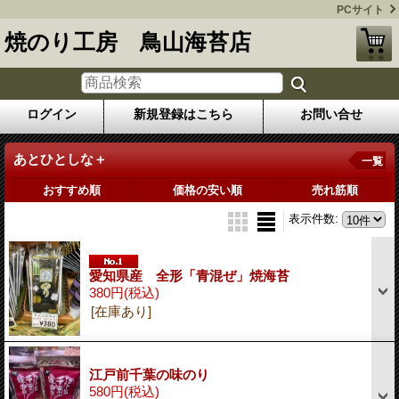
PCサイト
焼のり工房 鳥山海苔店
ログイン
新規登録はこちら
お問い合せ
あとひとしな＋
一覧
おすすめ順
価格の安い順
売れ筋順
表示件数
:
愛知県産 全形「青混ぜ」焼海苔
380円
(税込)
[在庫あり]
江戸前千葉の味のり
580円
(税込)