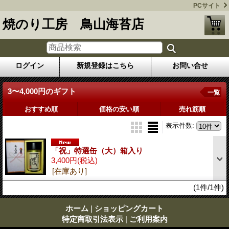
PCサイト
焼のり工房 鳥山海苔店
ログイン
新規登録はこちら
お問い合せ
3〜4,000円のギフト
一覧
おすすめ順
価格の安い順
売れ筋順
表示件数
:
「祝」特選缶（大）箱入り
3,400円
(税込)
[在庫あり]
(1件/1件)
ホーム
|
ショッピングカート
特定商取引法表示
|
ご利用案内