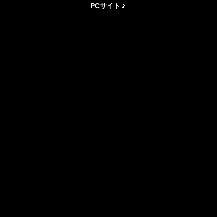
PCサイト
Copyright(C) 2009-2026 鳥山海苔店 All rights reserved. 【掲載の
記事・写真・イラストなどの無断複写・転載等を禁じます。】