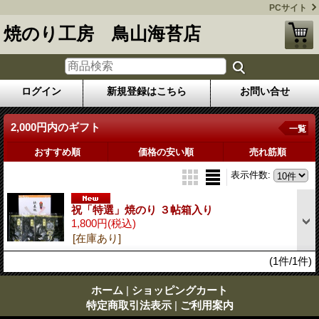
PCサイト
焼のり工房 鳥山海苔店
ログイン
新規登録はこちら
お問い合せ
2,000円内のギフト
一覧
おすすめ順
価格の安い順
売れ筋順
表示件数
:
祝「特選」焼のり ３帖箱入り
1,800円
(税込)
[在庫あり]
(1件/1件)
ホーム
|
ショッピングカート
特定商取引法表示
|
ご利用案内