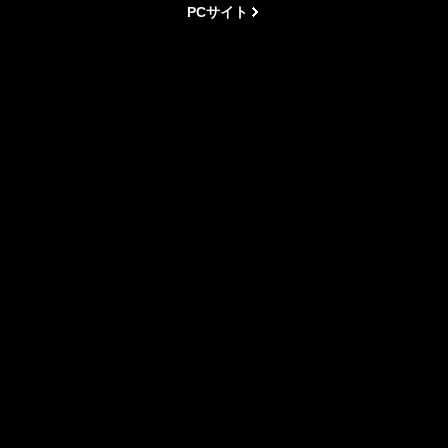
PCサイト
Copyright(C) 2009-2026 鳥山海苔店 All rights reserved. 【掲載の
記事・写真・イラストなどの無断複写・転載等を禁じます。】