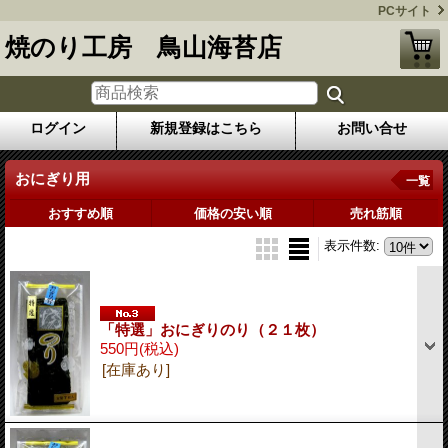
PCサイト
焼のり工房 鳥山海苔店
ログイン
新規登録はこちら
お問い合せ
おにぎり用
一覧
おすすめ順
価格の安い順
売れ筋順
表示件数
:
「特選」おにぎりのり（２１枚）
550円
(税込)
[在庫あり]