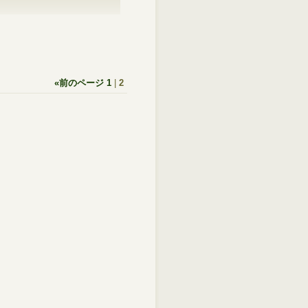
«
前のページ
1
|
2