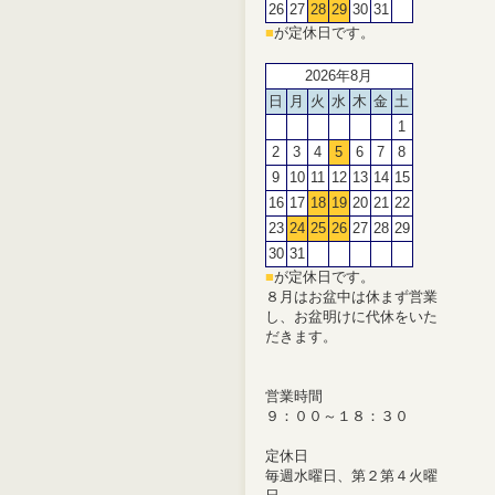
26
27
28
29
30
31
■
が定休日です。
2026年8月
日
月
火
水
木
金
土
1
2
3
4
5
6
7
8
9
10
11
12
13
14
15
16
17
18
19
20
21
22
23
24
25
26
27
28
29
30
31
■
が定休日です。
８月はお盆中は休まず営業
し、お盆明けに代休をいた
だきます。
営業時間
９：００～１８：３０
定休日
毎週水曜日、第２第４火曜